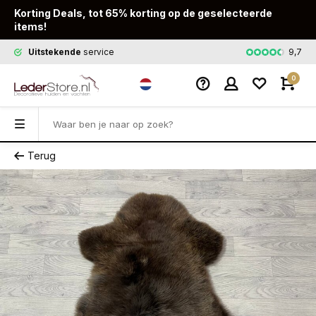
Korting Deals, tot 65% korting op de geselecteerde
items!
9,7
Uitstekende
service
Snelle
leveri
0
Terug