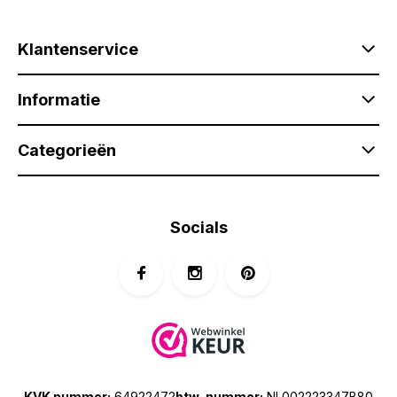
Klantenservice
Informatie
Categorieën
Socials
KVK nummer:
64922472
btw-nummer:
NL002223347B80