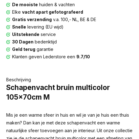
De mooiste
huiden & vachten
Elke
vacht apart gefotografeerd
Gratis verzending
v.a. 100,- NL, BE & DE
Snelle
levering (EU wijd)
Uitstekende
service
30 Dagen
bedenktijd
Geld terug
garantie
Klanten geven Lederstore een
9.7/10
Beschrijving
Schapenvacht bruin multicolor
105x70cm M
Mis je een warme sfeer in huis en wil je van je huis een thuis
maken? Dan kan je met deze schapenvacht een warme
natuurlijke sfeer toevoegen aan je interieur. Uit onze collectie
zie je de schapenvacht bruin multicolor met een afmeting van