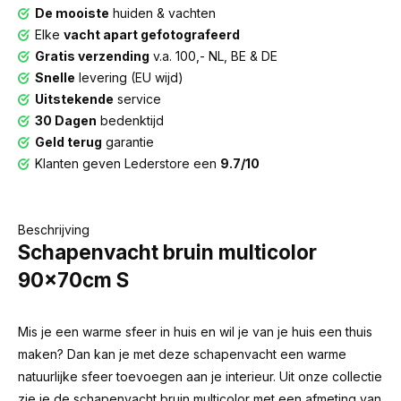
De mooiste
huiden & vachten
Elke
vacht apart gefotografeerd
Gratis verzending
v.a. 100,- NL, BE & DE
Snelle
levering (EU wijd)
Uitstekende
service
30 Dagen
bedenktijd
Geld terug
garantie
Klanten geven Lederstore een
9.7/10
Beschrijving
Schapenvacht bruin multicolor
90x70cm S
Mis je een warme sfeer in huis en wil je van je huis een thuis
maken? Dan kan je met deze schapenvacht een warme
natuurlijke sfeer toevoegen aan je interieur. Uit onze collectie
zie je de schapenvacht bruin multicolor met een afmeting van