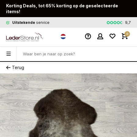
Korting Deals, tot 65% korting op de geselecteerde
items!
9,7
Uitstekende
service
Snelle
leveri
0
Terug