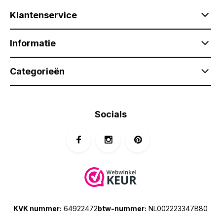
Klantenservice
Informatie
Categorieën
Socials
KVK nummer:
64922472
btw-nummer:
NL002223347B80