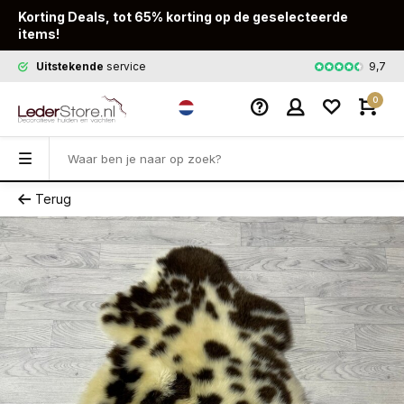
Korting Deals, tot 65% korting op de geselecteerde
items!
9,7
Uitstekende
service
Snelle
leveri
0
Terug