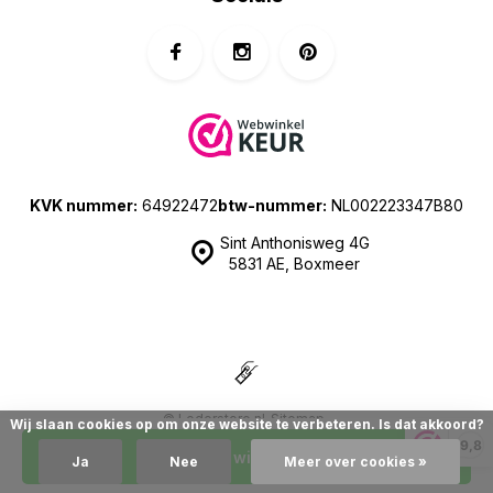
KVK nummer:
64922472
btw-nummer:
NL002223347B80
Sint Anthonisweg 4G
5831 AE, Boxmeer
© Lederstore.nl
Sitemap
Wij slaan cookies op om onze website te verbeteren. Is dat akkoord?
| Prijzen zijn inclusief 21% BTW | Merchant location: The Netherlands
9,8
In mijn winkelwagen
Ja
Nee
Meer over cookies »