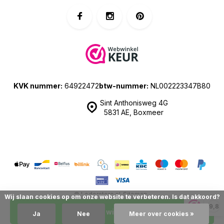
KVK nummer:
64922472
btw-nummer:
NL002223347B80
Sint Anthonisweg 4G
5831 AE, Boxmeer
© Lederstore.nl
Sitemap
Wij slaan cookies op om onze website te verbeteren. Is dat akkoord?
| Prijzen zijn inclusief 21% BTW | Merchant location: The Netherlands
9,8
In mijn winkelwagen
Ja
Nee
Meer over cookies »