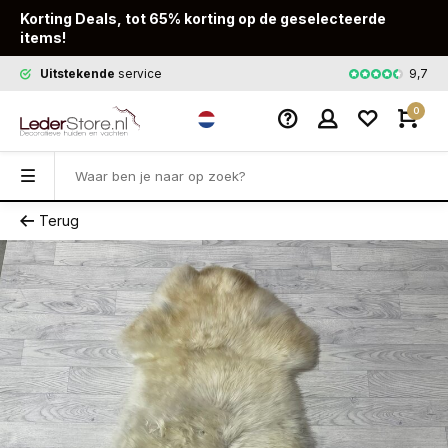
Korting Deals, tot 65% korting op de geselecteerde
items!
9,7
Uitstekende
service
Snelle
leveri
0
Terug