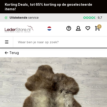
Korting Deals, tot 65% korting op de geselecteerde
items!
9,7
Uitstekende
service
Snelle
leveri
0
Terug