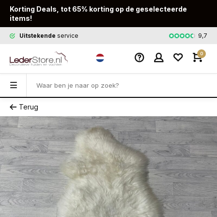
Korting Deals, tot 65% korting op de geselecteerde
items!
9,7
Uitstekende
service
Snelle
leveri
0
Terug