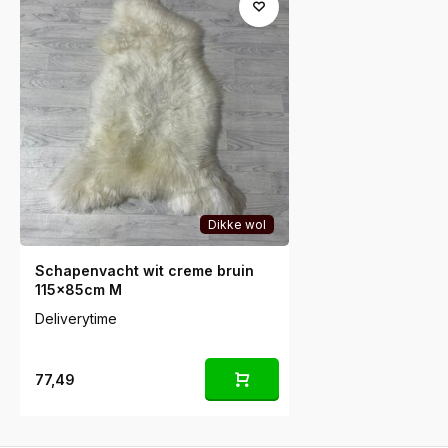
Dikke wol
Schapenvacht wit creme bruin
115x85cm M
Deliverytime
77,49