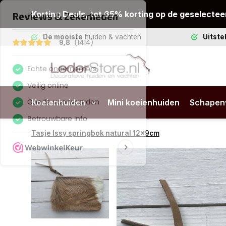
Korting Deals, tot 65% korting op de geselectee
De mooiste
huiden & vachten
Uitst
Koeienhuiden
Mini koeienhuiden
Schapen
Tasje Issy springbok natural 12x9cm