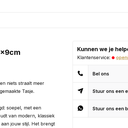
Kunnen we je help
12x9cm
Klantenservice:
openi
Bel ons
 en niets straalt meer
dgemaakte Tasje.
Stuur ons een e
igd: soepel, met een
Stuur ons een b
oudt van modern, klassiek
 aan jouw stijl. Het brengt