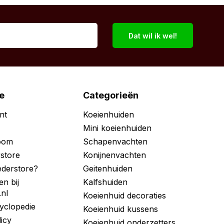
Dat wil ik wel!
e
Categorieën
nt
Koeienhuiden
Mini koeienhuiden
room
Schapenvachten
store
Konijnenvachten
derstore?
Geitenhuiden
en bij
Kalfshuiden
.nl
Koeienhuid decoraties
yclopedie
Koeienhuid kussens
licy
Koeienhuid onderzetters