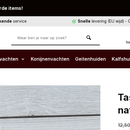
rde items!
ekende
service
Snelle
levering (EU wijd)
- 
Ne
vachten
Konijnenvachten
Geitenhuiden
Kalfshu
Ta
na
12,5