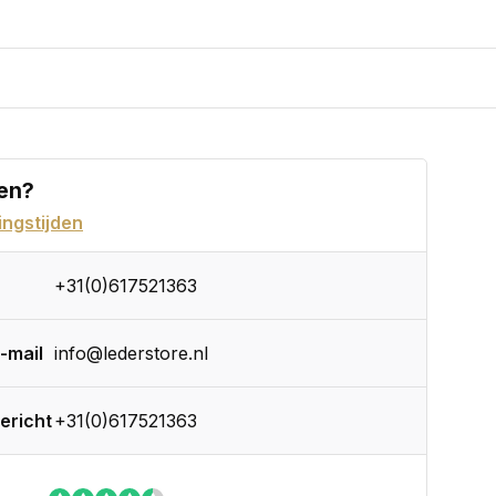
en?
ngstijden
+31(0)617521363
-mail
info@lederstore.nl
ericht
+31(0)617521363