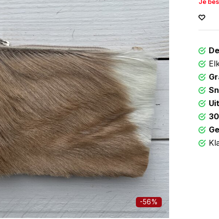
Je bes
De
El
Gr
Sn
Ui
30
Ge
Kl
-56%