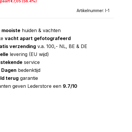
paart €7,05 (56.4%)
Artikelnummer: I-1
 mooiste
huiden & vachten
ke
vacht apart gefotografeerd
atis verzending
v.a. 100,- NL, BE & DE
elle
levering (EU wijd)
tstekende
service
 Dagen
bedenktijd
ld terug
garantie
anten geven Lederstore een
9.7/10