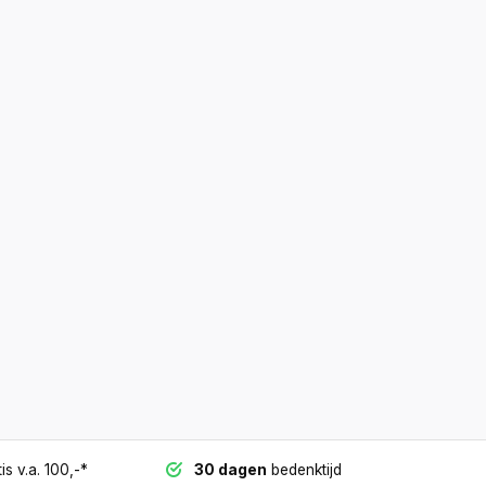
is v.a. 100,-*
30 dagen
bedenktijd