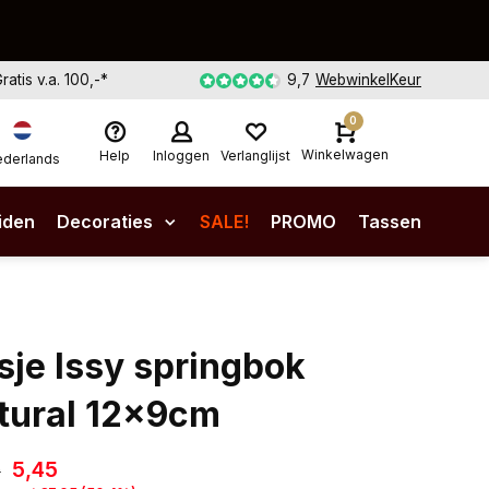
Gratis v.a. 100,-*
9,7
WebwinkelKeur
0
Winkelwagen
Help
Inloggen
Verlanglijst
derlands
iden
Decoraties
SALE!
PROMO
Tassen
sje Issy springbok
tural 12x9cm
5,45
0