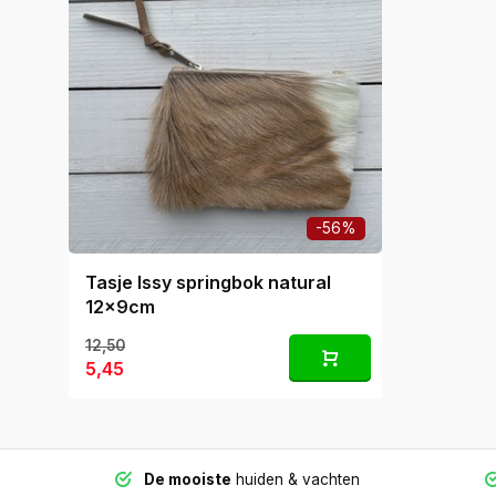
-56%
Tasje Issy springbok natural
12x9cm
12,50
5,45
De mooiste
huiden & vachten