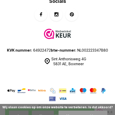
Socials
KVK nummer:
64922472
btw-nummer:
NL002223347B80
Sint Anthonisweg 4G
5831 AE, Boxmeer
© Lederstore.nl
Sitemap
Wij slaan cookies op om onze website te verbeteren. Is dat akkoord?
| Prijzen zijn inclusief 21% BTW | Merchant location: The Netherlands
9,8
In mijn winkelwagen