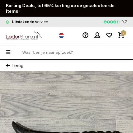
Korting Deals, tot 65% korting op de geselecteerde
items!
9,7
Uitstekende
service
Snelle
leveri
0
Terug