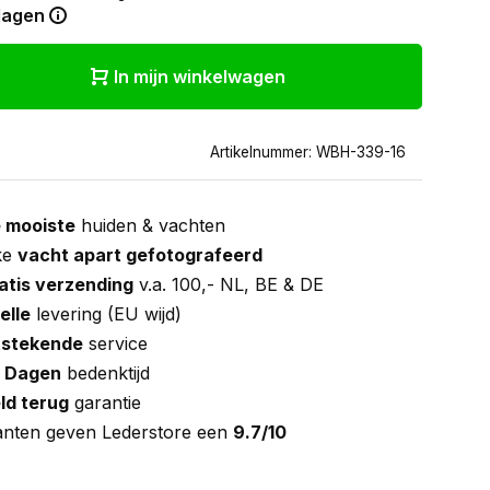
dagen
In mijn winkelwagen
Artikelnummer: WBH-339-16
 mooiste
huiden & vachten
ke
vacht apart gefotografeerd
atis verzending
v.a. 100,- NL, BE & DE
elle
levering (EU wijd)
tstekende
service
 Dagen
bedenktijd
ld terug
garantie
anten geven Lederstore een
9.7/10