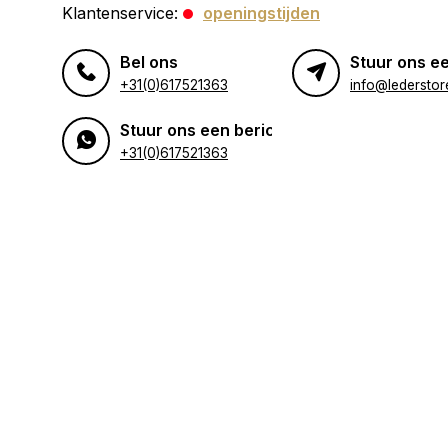
Klantenservice:
openingstijden
Bel ons
Stuur ons ee
+31(0)617521363
info@lederstore
Stuur ons een bericht
+31(0)617521363