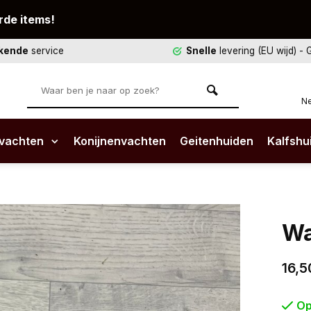
rde items!
ekende
service
Snelle
levering (EU wijd)
- 
Ne
vachten
Konijnenvachten
Geitenhuiden
Kalfshu
Wa
16,5
Op