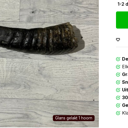
1-2 
De
El
Gr
Sn
Ui
30
Ge
Kl
Glans gelakt 1 hoorn