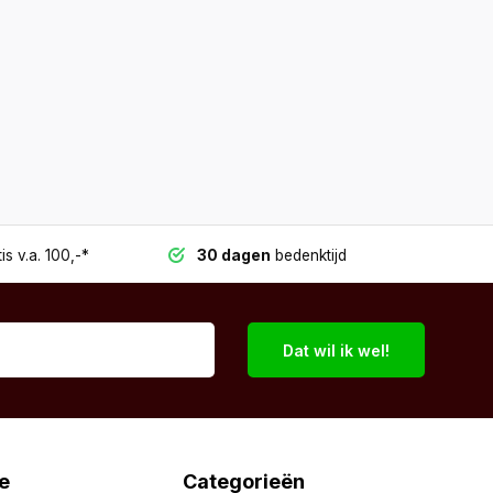
is v.a. 100,-*
30 dagen
bedenktijd
Dat wil ik wel!
e
Categorieën