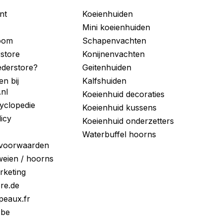
nt
Koeienhuiden
Mini koeienhuiden
room
Schapenvachten
store
Konijnenvachten
derstore?
Geitenhuiden
en bij
Kalfshuiden
.nl
Koeienhuid decoraties
yclopedie
Koeienhuid kussens
licy
Koeienhuid onderzetters
Waterbuffel hoorns
voorwaarden
eien / hoorns
arketing
ore.de
peaux.fr
.be