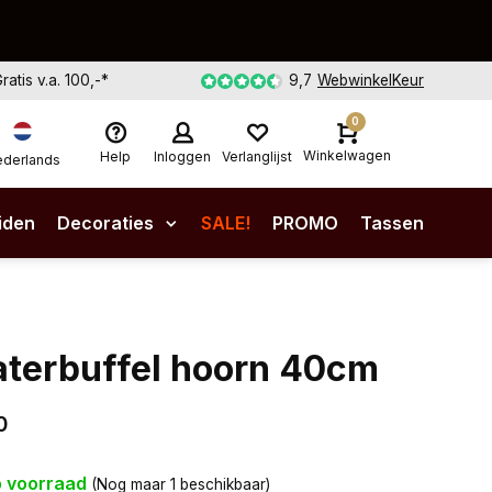
Gratis v.a. 100,-*
9,7
WebwinkelKeur
0
Winkelwagen
Help
Inloggen
Verlanglijst
derlands
iden
Decoraties
SALE!
PROMO
Tassen
terbuffel hoorn 40cm
0
 voorraad
(Nog maar 1 beschikbaar)