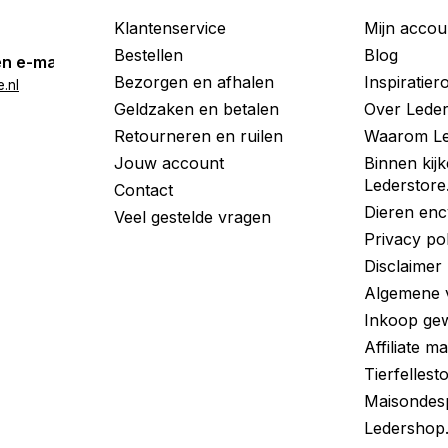
Klantenservice
Mijn accou
Bestellen
Blog
n e-mail
Bezorgen en afhalen
Inspiratie
.nl
Geldzaken en betalen
Over Leder
Retourneren en ruilen
Waarom Le
Jouw account
Binnen kijk
Lederstore
Contact
Dieren enc
Veel gestelde vragen
Privacy po
Disclaimer
Algemene 
Inkoop gew
Affiliate m
Tierfellest
Maisondes
Ledershop