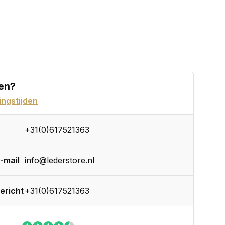
en?
ngstijden
+31(0)617521363
-mail
info@lederstore.nl
ericht
+31(0)617521363