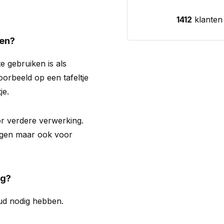
1412
klanten
ken?
 gebruiken is als
oorbeeld op een tafeltje
je.
r verdere verwerking.
bogen maar ook voor
ig?
ud nodig hebben.