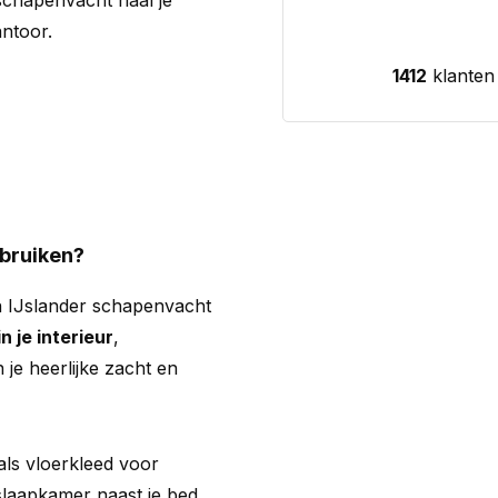
chapenvacht haal je
ntoor.
1412
klanten
ebruiken?
n IJslander schapenvacht
n je interieur
,
 je heerlijke zacht en
ls vloerkleed voor
 slaapkamer naast je bed.