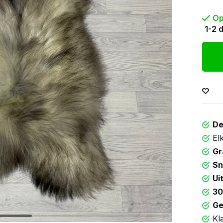
Op
1-2 
De
El
Gr
Sn
Ui
30
Ge
Kl