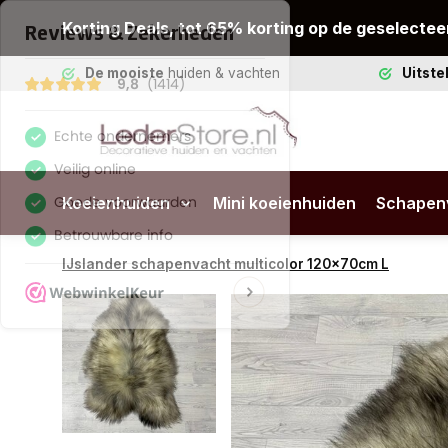
Korting Deals, tot 65% korting op de geselectee
De mooiste
huiden & vachten
Uitst
Koeienhuiden
Mini koeienhuiden
Schapen
IJslander schapenvacht multicolor 120x70cm L