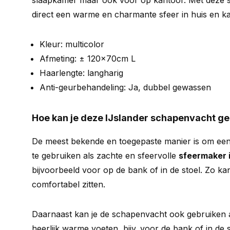
slaapkamer maar ook voor op kantoor. Met deze s
direct een warme en charmante sfeer in huis en ka
Kleur: multicolor
Afmeting: ± 120x70cm L
Haarlengte: langharig
Anti-geurbehandeling: Ja, dubbel gewassen
Hoe kan je deze IJslander schapenvacht g
De meest bekende en toegepaste manier is om ee
te gebruiken als zachte en sfeervolle
sfeermaker i
bijvoorbeeld voor op de bank of in de stoel. Zo kan
comfortabel zitten.
Daarnaast kan je de schapenvacht ook gebruiken a
heerlijk warme voeten, bijv. voor de bank of in de