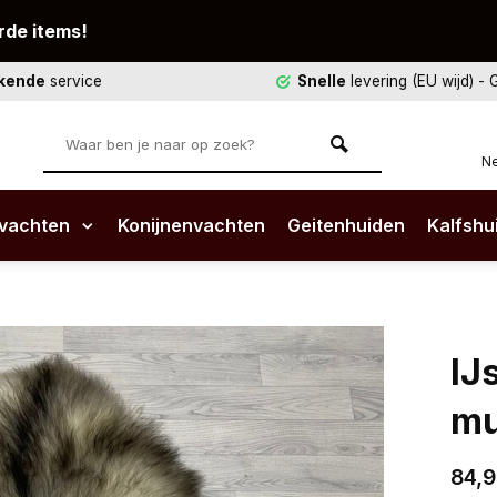
rde items!
ekende
service
Snelle
levering (EU wijd)
- 
Ne
vachten
Konijnenvachten
Geitenhuiden
Kalfshu
IJ
mu
84,