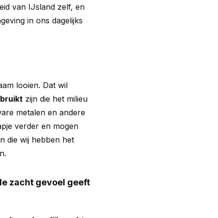
id van IJsland zelf, en
eving in ons dagelijks
am looien. Dat wil
bruikt
zijn die het milieu
ware metalen en andere
tapje verder en mogen
 die wij hebben het
n.
de zacht gevoel geeft