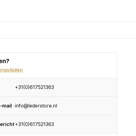
en?
ngstijden
+31(0)617521363
-mail
info@lederstore.nl
ericht
+31(0)617521363