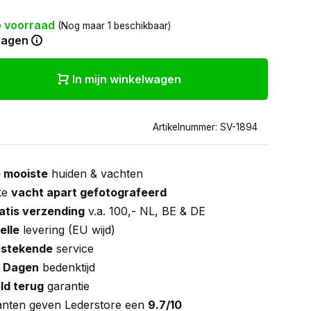
 voorraad
(Nog maar 1 beschikbaar)
dagen
In mijn winkelwagen
Artikelnummer: SV-1894
 mooiste
huiden & vachten
ke
vacht apart gefotografeerd
atis verzending
v.a. 100,- NL, BE & DE
elle
levering (EU wijd)
tstekende
service
 Dagen
bedenktijd
ld terug
garantie
anten geven Lederstore een
9.7/10