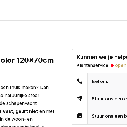
Kunnen we je help
color 120x70cm
Klantenservice:
openi
Bel ons
is een thuis maken? Dan
 natuurlijke sfeer
Stuur ons een e
je de schapenvacht
 vast, geurt niet
en met
Stuur ons een b
 in de woon- en