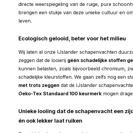
directe weerspiegeling van de ruige, pure schoonhe
brengen een stukje van deze unieke cultuur en omg
leven.
Ecologisch gelooid, beter voor het milieu
Wij laten al onze IJslander schapenvachten duurza
zeggen dat de looierij
géén schadelijke stoffen ge
kunnen belasten, zoals bijvoorbeeld chromium, z
schadelijke kleurstoffen. We gaan zelfs nog een s
met trots zeggen
dat de IJslander schapenvachten
Oeko-Tex Standaard 100 keurmerk
mogen drage
Unieke looiing dat de schapenvacht een zij
én ook lekker laat ruiken