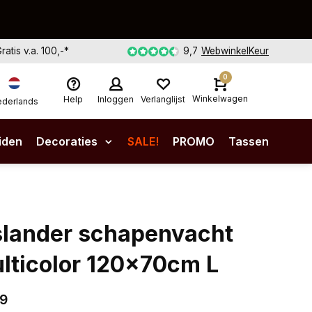
Gratis v.a. 100,-*
9,7
WebwinkelKeur
0
Winkelwagen
Help
Inloggen
Verlanglijst
derlands
iden
Decoraties
SALE!
PROMO
Tassen
slander schapenvacht
lticolor 120x70cm L
99