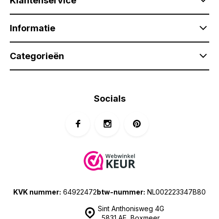
Klantenservice
Informatie
Categorieën
Socials
KVK nummer:
64922472
btw-nummer:
NL002223347B80
Sint Anthonisweg 4G
5831 AE, Boxmeer