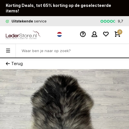
Korting Deals, tot 65% korting op de geselecteerde
items!
9,7
Uitstekende
service
Snelle
leveri
0
Terug