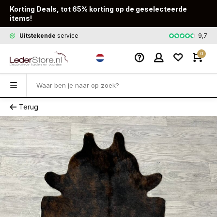
Korting Deals, tot 65% korting op de geselecteerde
items!
9,7
Uitstekende
service
Snelle
leveri
0
Terug