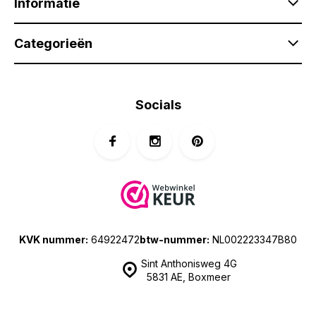
Informatie
Categorieën
Socials
KVK nummer:
64922472
btw-nummer:
NL002223347B80
Sint Anthonisweg 4G
5831 AE, Boxmeer