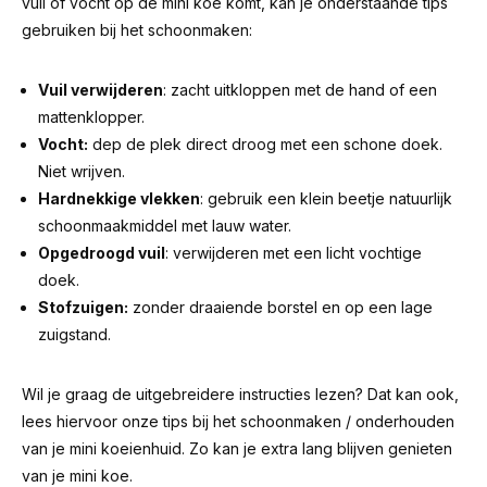
vuil of vocht op de mini koe komt, kan je onderstaande tips
gebruiken bij het schoonmaken:
Vuil verwijderen
: zacht uitkloppen met de hand of een
mattenklopper.
Vocht:
dep de plek direct droog met een schone doek.
Niet wrijven.
Hardnekkige vlekken
: gebruik een klein beetje natuurlijk
schoonmaakmiddel met lauw water.
Opgedroogd vuil
: verwijderen met een licht vochtige
doek.
Stofzuigen:
zonder draaiende borstel en op een lage
zuigstand.
Wil je graag de uitgebreidere instructies lezen? Dat kan ook,
lees hiervoor
onze tips bij het schoonmaken / onderhouden
van je mini koeienhuid
. Zo kan je extra lang blijven genieten
van je mini koe.