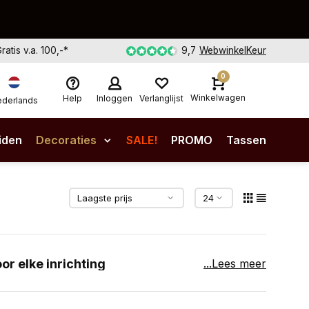
Gratis v.a. 100,-*
9,7
WebwinkelKeur
0
Winkelwagen
Help
Inloggen
Verlanglijst
derlands
iden
Decoraties
SALE!
PROMO
Tassen
r elke inrichting
...Lees meer
fel mooi schoon. Met hun unieke natuurlijke
ustiek, klassiek of chic is, terwijl ze tegelijk je