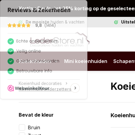
Korting Deals, tot 65% korting op de geselectee
De mooiste
huiden & vachten
Uitst
Koeienhuiden
Mini koeienhuiden
Schapen
Koei
Koeienhuid decoraties
Koeienhuid onderzetters
Bevat de kleur
Koeienhu
Koeienhuid
Bruin
kleuren en 