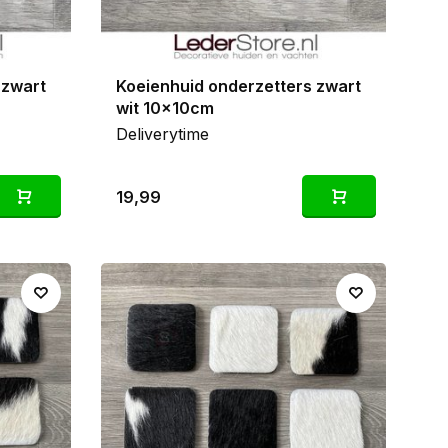
 zwart
Koeienhuid onderzetters zwart
wit 10x10cm
Deliverytime
19,99