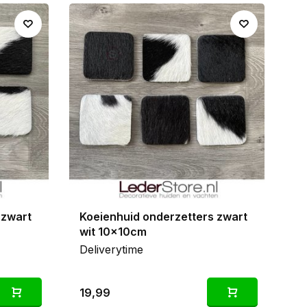
mium koeienhuiden en hebben een stevige lederen
 te combineren met een grote
koeienhuid
, een
mini
 zwart
Koeienhuid onderzetters zwart
wit 10x10cm
Deliverytime
19,99