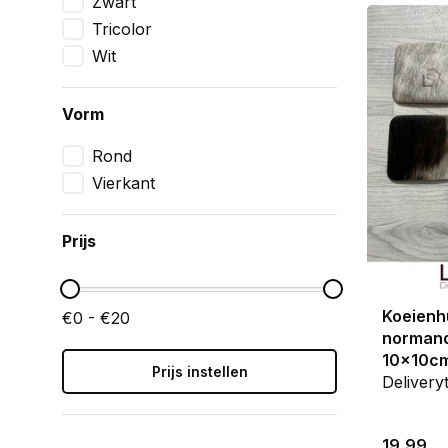
Zwart
tafel besc
Tricolor
onderlaag, 
Wit
Een setje 
koeienhui
Vorm
Rond
Vierkant
Prijs
Koeienh
€0 - €20
normandi
10x10c
Prijs instellen
Delivery
19,99