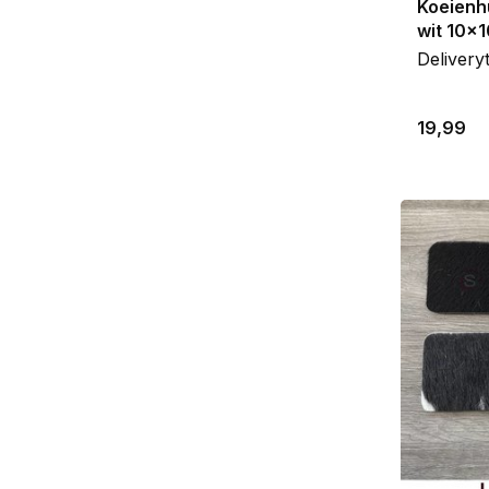
Koeienh
wit 10x
Delivery
19,99