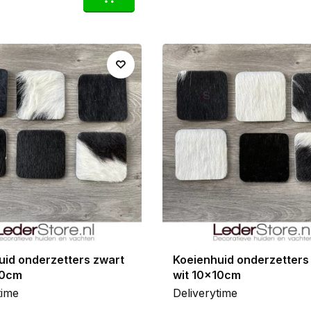
uid onderzetters zwart
Koeienhuid onderzetters
10cm
wit 10x10cm
time
Deliverytime