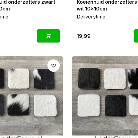
uid onderzetters zwart
Koeienhuid onderzetters
10cm
wit 10x10cm
time
Deliverytime
19,99