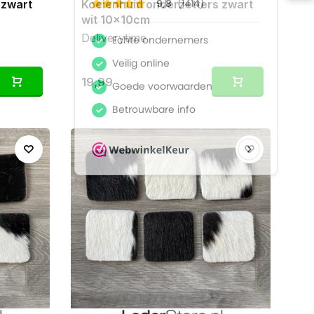
 zwart
Koeienhuid onderzetters zwart
wit 10x10cm
Deliverytime
19,99