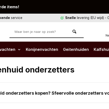
rde items!
ekende
service
Snelle
levering (EU wijd)
- 
Ne
vachten
Konijnenvachten
Geitenhuiden
Kalfshu
enhuid onderzetters
id onderzetters kopen? Sfeervolle onderzetters voo
 onderzetters maken je interieur compleet en houden je ta
patronen passen ze in elk soort interieur, of dat nu modern, r