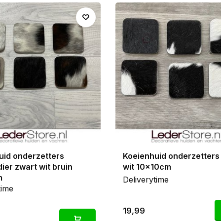
hermen tegen kringen en vlekken. Ze zijn gestanst uit pre
zodat je echt solide, luxe onderzetters in huis haalt.
koeienhuid onderzetters is ook ideaal als cadeau, en mooi
d
of bijpassende
koeienhuid kussens
.
uid onderzetters
Koeienhuid onderzetters
er zwart wit bruin
wit 10x10cm
m
Deliverytime
time
19,99