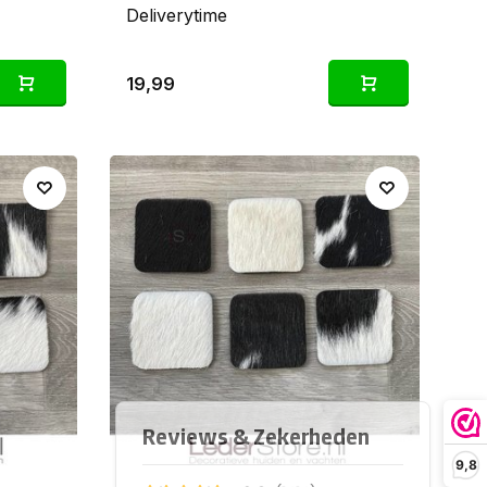
Deliverytime
19,99
9,8