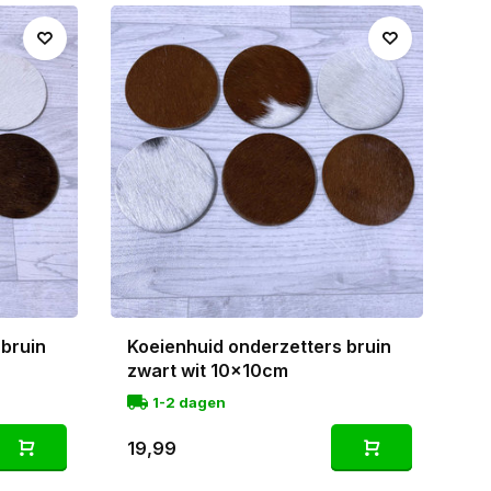
mium koeienhuiden en hebben een stevige lederen
 te combineren met een grote
koeienhuid
, een
mini
 bruin
Koeienhuid onderzetters bruin
zwart wit 10x10cm
1-2 dagen
19,99