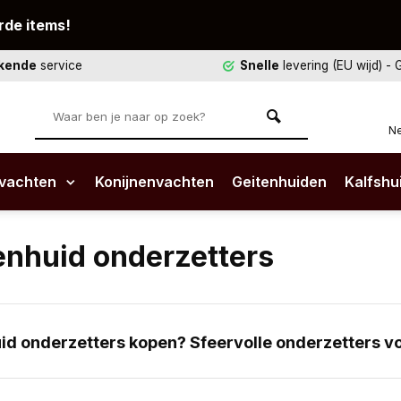
rde items!
ekende
service
Snelle
levering (EU wijd)
- 
Ne
vachten
Konijnenvachten
Geitenhuiden
Kalfshu
enhuid onderzetters
id onderzetters kopen? Sfeervolle onderzetters voo
 onderzetters maken je interieur compleet en houden je ta
patronen passen ze in elk soort interieur, of dat nu modern, r