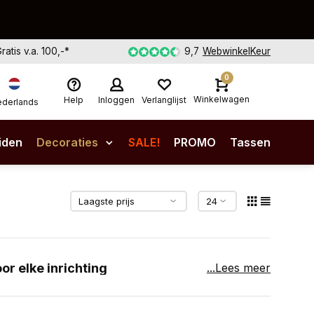
Gratis v.a. 100,-*
9,7
WebwinkelKeur
0
Winkelwagen
Help
Inloggen
Verlanglijst
derlands
iden
Decoraties
SALE!
PROMO
Tassen
r elke inrichting
...Lees meer
fel mooi schoon. Met hun unieke natuurlijke
ustiek, klassiek of chic is, terwijl ze tegelijk je