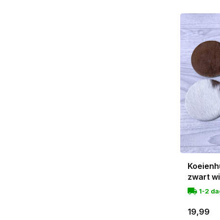
Koeienh
zwart w
1-2 d
19,99