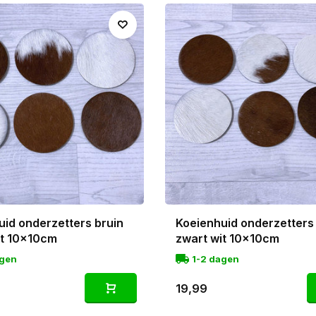
hermen tegen kringen en vlekken. Ze zijn gestanst uit pre
zodat je echt solide, luxe onderzetters in huis haalt.
koeienhuid onderzetters is ook ideaal als cadeau, en mooi
d
of bijpassende
koeienhuid kussens
.
uid onderzetters bruin
Koeienhuid onderzetters
it 10x10cm
zwart wit 10x10cm
agen
1-2 dagen
19,99