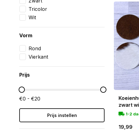
Zwart
tafel besc
Tricolor
onderlaag, 
Wit
Een setje 
koeienhui
Vorm
Rond
Vierkant
Prijs
Koeienh
€0 - €20
zwart w
1-2 d
Prijs instellen
19,99