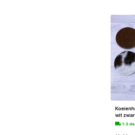
Koeienh
wit zwa
1-2 d