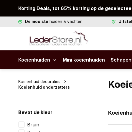
Korting Deals, tot 65% korting op de geselectee
De mooiste
huiden & vachten
Uitst
Koeienhuiden
Mini koeienhuiden
Schapen
Koei
Koeienhuid decoraties
Koeienhuid onderzetters
Bevat de kleur
Koeienhu
Koeienhuid
Bruin
kleuren en 