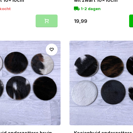
rt 10x10cm
wit zwart 10x10cm
rkocht
1-2 dagen
19,99