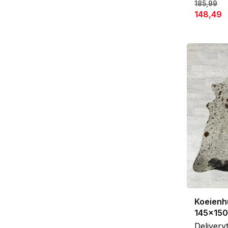
185,99
148,49
Koeienhu
145x15
Delivery