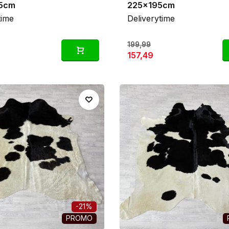
5cm
225x195cm
time
Deliverytime
199,99
157,49
-21%
PROMO