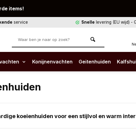
rde items!
ekende
service
Snelle
levering (EU wijd)
- 
Ne
vachten
Konijnenvachten
Geitenhuiden
Kalfshu
enhuiden
dige koeienhuiden voor een stijlvol en warm inter
gt zoveel warmte, sfeer en karakter in een ruimte als een e
 onder de salontafel of naast je bed, hang 'm als eyecatc