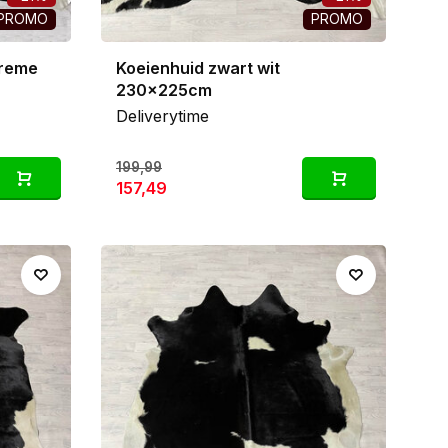
PROMO
PROMO
creme
Koeienhuid zwart wit
230x225cm
Deliverytime
199,99
157,49