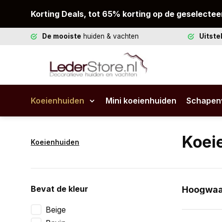
Korting Deals, tot 65% korting op de geselectee
De mooiste
huiden & vachten
Uitst
Koeienhuiden
Mini koeienhuiden
Schapen
Koei
Koeienhuiden
Bevat de kleur
Hoogwaar
Niets bren
Beige
woonkamer,