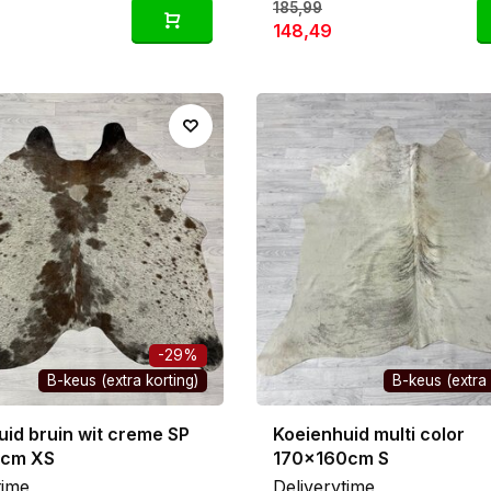
185,99
148,49
-29%
B-keus (extra korting)
B-keus (extra 
id bruin wit creme SP
Koeienhuid multi color
0cm XS
170x160cm S
time
Deliverytime