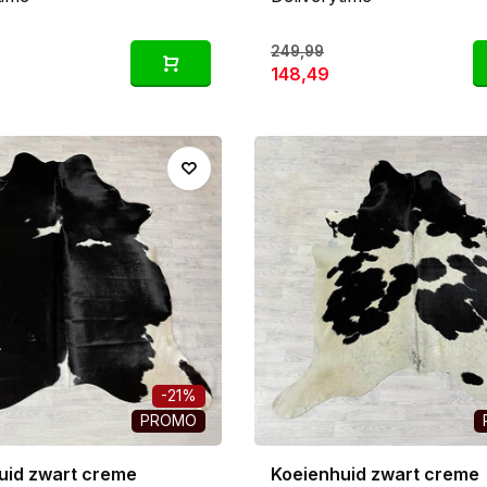
249,99
148,49
-21%
PROMO
uid zwart creme
Koeienhuid zwart creme