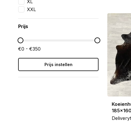
XL
XXL
Prijs
€0 - €350
Prijs instellen
Koeienhu
185x16
Delivery