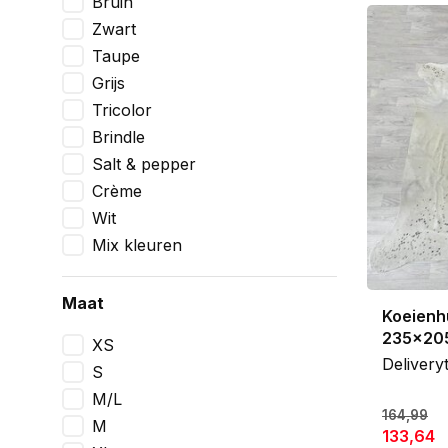
Bruin
leuning va
Zwart
koeienhuid
Taupe
Grijs
Ik kies ze
Tricolor
vooraf pre
verliefd op
Brindle
breedste e
Salt & pepper
Crème
Wit
Mix kleuren
Maat
Koeienh
235x20
XS
Delivery
S
M/L
164,99
M
133,64