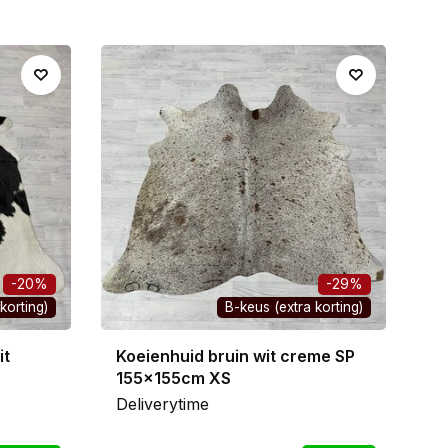
-20%
-29%
korting)
B-keus (extra korting)
it
Koeienhuid bruin wit creme SP
155x155cm XS
Deliverytime