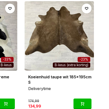
en naartoe. En het allermooiste? Geen enkele
rmaat. Echt één van een soort.
eienvel zelf, stuk voor stuk. Daardoor zie je
geen verrassingen, gewoon dat ene vel waar jij
en rijk getekende tricolor-huiden: hier vind je de
-33%
-23%
B-keus
B-keus (extra korting)
creme
Koeienhuid taupe wit 185x195cm
S
Deliverytime
174,99
134,99