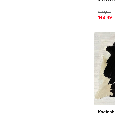
209,99
148,49
Koeienh