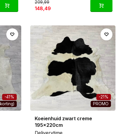
209,99
148,49
-41%
-21%
korting)
PROMO
Koeienhuid zwart creme
195x220cm
Deliverytime