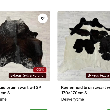
-20%
B-keus (extra korting)
B-keus (extra 
id bruin zwart wit SP
Koeienhuid bruin zwart w
0cm S
170x170cm S
time
Deliverytime