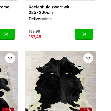
creme
Koeienhuid zwart wit
225x200cm
Deliverytime
199,99
157,49
-21%
-21%