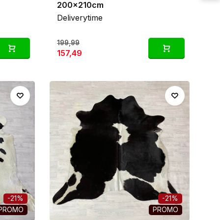
200x210cm
Deliverytime
199,99
157,49
-21%
-21%
PROMO
PROMO