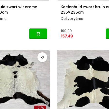
uid zwart wit creme
Koeienhuid zwart bruin 
0cm
235x235cm
time
Deliverytime
199,99
157,49
-21%