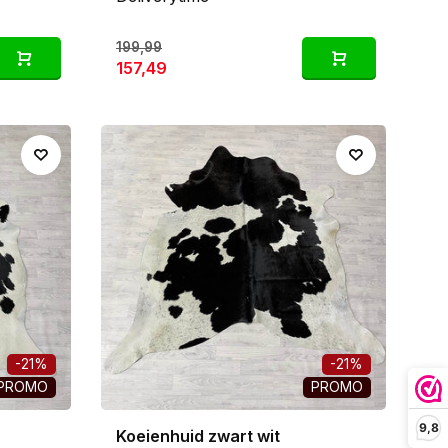
199,99
157,49
-21%
-21%
PROMO
PROMO
9,8
Koeienhuid zwart wit