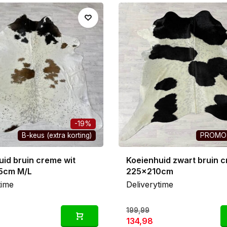
n je bank, waar je 'm ook neerlegt, alle ogen gaan er mete
 is hetzelfde. Elk vel heeft zijn eigen tekening, kleur en fo
 allemaal persoonlijk met de hand uit en fotografeer ieder ko
cies wat je krijgt en ontvang je exact het vel van de foto, 
 werd. Van klassiek zwart-wit tot heerlijk warme bruintinten 
n mooiste collectie van Europa.
-19%
B-keus (extra korting)
PROMO 
uid bruin creme wit
Koeienhuid zwart bruin 
5cm M/L
225x210cm
time
Deliverytime
199,99
134,98