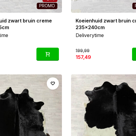
PROMO
uid zwart bruin creme
Koeienhuid zwart bruin 
5cm
235x240cm
time
Deliverytime
199,99
157,49