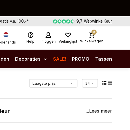
Gratis v.a. 100,-*
9,7
WebwinkelKeur
0
Winkelwagen
Help
Inloggen
Verlanglijst
derlands
iden
Decoraties
SALE!
PROMO
Tassen
ieur
...Lees meer
cht koeienvel. Leg 'm als vloerkleed midden in je
her aan de muur, of drapeer 'm losjes over de