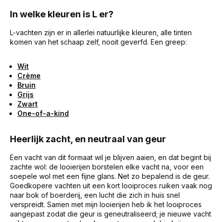
In welke kleuren is L er?
L-vachten zijn er in allerlei natuurlijke kleuren, alle tinten
komen van het schaap zelf, nooit geverfd. Een greep:
Wit
Crème
Bruin
Grijs
Zwart
One-of-a-kind
Heerlijk zacht, en neutraal van geur
Een vacht van dit formaat wil je blijven aaien, en dat begint bij
zachte wol: de looierijen borstelen elke vacht na, voor een
soepele wol met een fijne glans. Net zo bepalend is de geur.
Goedkopere vachten uit een kort looiproces ruiken vaak nog
naar bok of boerderij, een lucht die zich in huis snel
verspreidt. Samen met mijn looierijen heb ik het looiproces
aangepast zodat die geur is geneutraliseerd; je nieuwe vacht