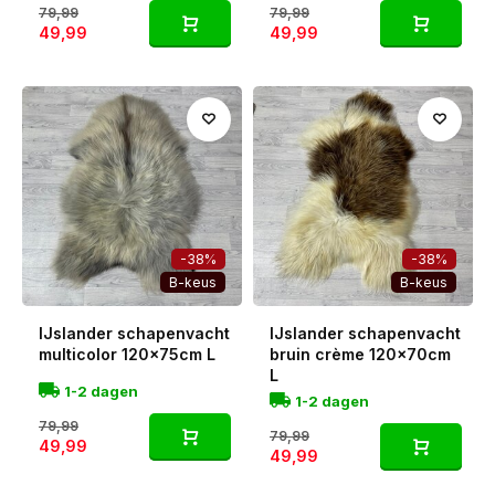
79,99
79,99
49,99
49,99
-38%
-38%
B-keus
B-keus
IJslander schapenvacht
IJslander schapenvacht
multicolor 120x75cm L
bruin crème 120x70cm
L
1-2 dagen
1-2 dagen
79,99
79,99
49,99
49,99