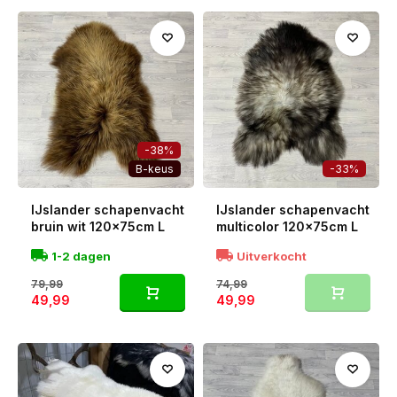
-38%
B-keus
-33%
IJslander schapenvacht
IJslander schapenvacht
bruin wit 120x75cm L
multicolor 120x75cm L
1-2 dagen
Uitverkocht
79,99
74,99
49,99
49,99