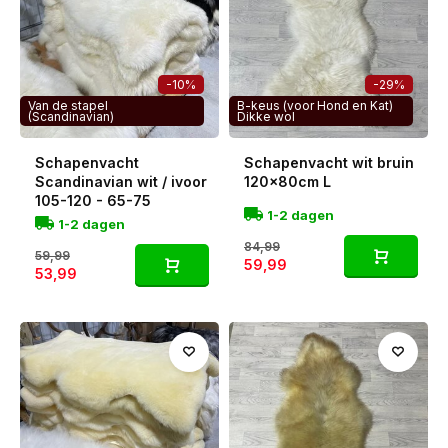
-10%
-29%
Van de stapel
B-keus (voor Hond en Kat)
(Scandinavian)
Dikke wol
Schapenvacht
Schapenvacht wit bruin
Scandinavian wit / ivoor
120x80cm L
105-120 - 65-75
1-2 dagen
1-2 dagen
84,99
59,99
59,99
53,99