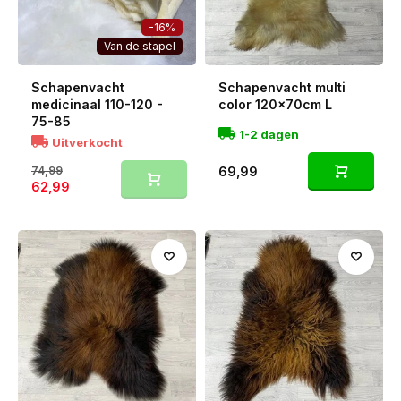
-16%
Van de stapel
Schapenvacht
Schapenvacht multi
medicinaal 110-120 -
color 120x70cm L
75-85
1-2 dagen
Uitverkocht
74,99
69,99
62,99