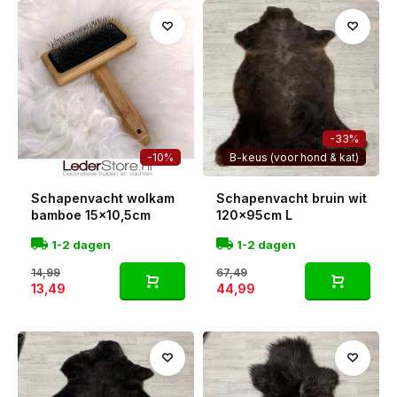
de vloer. Groot genoeg om op te vallen, en nog altijd
makkelijk te plaatsen.
Elke vacht kies ik persoonlijk met de hand uit, zodat je altijd
een mooie, zorgvuldig uitgekozen vacht in huis haalt. En
omdat het een natuurproduct is, is geen enkele L-vacht
hetzelfde.
-33%
-10%
B-keus (voor hond & kat)
Schapenvacht wolkam
Schapenvacht bruin wit
bamboe 15x10,5cm
120x95cm L
1-2 dagen
1-2 dagen
14,99
67,49
13,49
44,99