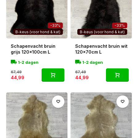
-33%
-33%
B-keus (voor hond & kat)
B-keus (voor hond & kat)
Schapenvacht bruin
Schapenvacht bruin wit
grijs 120x100cm L
120x70cm L
1-2 dagen
1-2 dagen
67,49
67,49
44,99
44,99