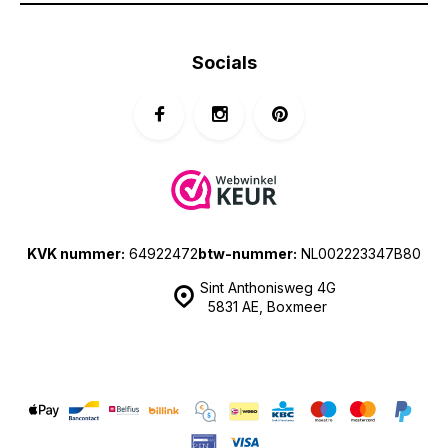
Socials
KVK nummer:
64922472
btw-nummer:
NL002223347B80
Sint Anthonisweg 4G
5831 AE, Boxmeer