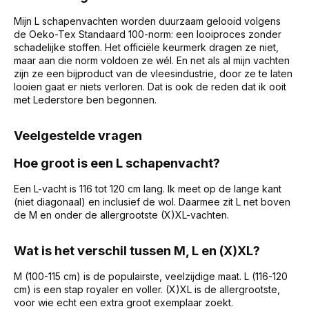
Mijn L schapenvachten worden duurzaam gelooid volgens
de Oeko-Tex Standaard 100-norm: een looiproces zonder
schadelijke stoffen. Het officiële keurmerk dragen ze niet,
maar aan die norm voldoen ze wél. En net als al mijn vachten
zijn ze een bijproduct van de vleesindustrie, door ze te laten
looien gaat er niets verloren. Dat is ook de reden dat ik ooit
met Lederstore ben begonnen.
Veelgestelde vragen
Hoe groot is een L schapenvacht?
Een L-vacht is 116 tot 120 cm lang. Ik meet op de lange kant
(niet diagonaal) en inclusief de wol. Daarmee zit L net boven
de M en onder de allergrootste (X)XL-vachten.
Wat is het verschil tussen M, L en (X)XL?
M (100-115 cm) is de populairste, veelzijdige maat. L (116-120
cm) is een stap royaler en voller. (X)XL is de allergrootste,
voor wie echt een extra groot exemplaar zoekt.