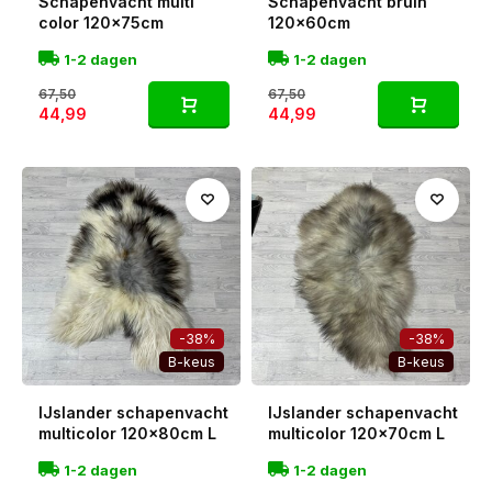
Schapenvacht multi
Schapenvacht bruin
color 120x75cm
120x60cm
1-2 dagen
1-2 dagen
67,50
67,50
44,99
44,99
-38%
-38%
B-keus
B-keus
IJslander schapenvacht
IJslander schapenvacht
multicolor 120x80cm L
multicolor 120x70cm L
1-2 dagen
1-2 dagen